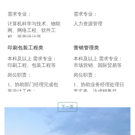
常实务，达成销售目标；
常财务核算，帐务处理；
需求专业：
需求专业：
2、其他
2、其他
计算机科学与技术、物联
人力资源管理
网、网络工程、软件工
程、平面设计等
岗位职责：
印刷包装工程类
营销管理类
1、协助处理人力资源的
本科及以上 需求专业：
本科及以上 需求专业：
六大模块，人力资源规
印刷工程、包装工程等
市场营销、国际贸易等
划、招聘与录用、薪酬福
利等。
岗位职责：
岗位职责：
2、其他
1、协助部门经理完成包
1、协助业务经理处理日
装设计工作；
常实务，达成销售目
标；
2、其他
下一页
2、其他